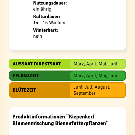
Nutzungsdauer:
einjährig
Kulturdauer:
14 - 16 Wochen
Winterhart:
nein
AUSSAAT DIREKTSAAT
März, April, Mai, Juni
PFLANZZEIT
März, April, Mai, Juni
Juni, Juli, August,
BLÜTEZEIT
September
Produktinformationen "Kiepenkerl
Blumenmischung Bienenfutterpflanzen"