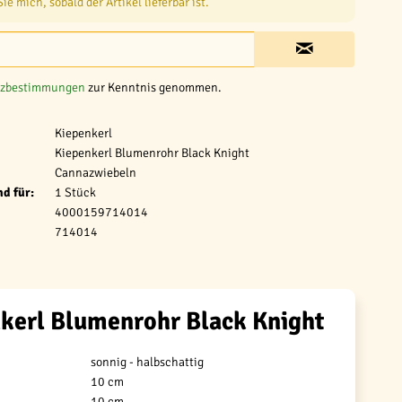
e mich, sobald der Artikel lieferbar ist.
tzbestimmungen
zur Kenntnis genommen.
Kiepenkerl
Kiepenkerl Blumenrohr Black Knight
Cannazwiebeln
d für:
1 Stück
4000159714014
714014
kerl Blumenrohr Black Knight
sonnig - halbschattig
10 cm
10 cm