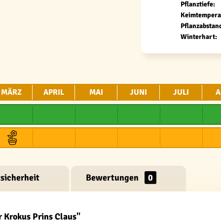
Pflanztiefe:
Keimtempera
Pflanzabstan
Winterhart:
MÄRZ
APRIL
MAI
JUNI
JULI
A
sicherheit
Bewertungen
0
 Krokus Prins Claus"