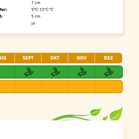
7 cm
tur:
5°C-15°C °C
d:
5 cm
ja
UG
SEPT
OKT
NOV
DEZ