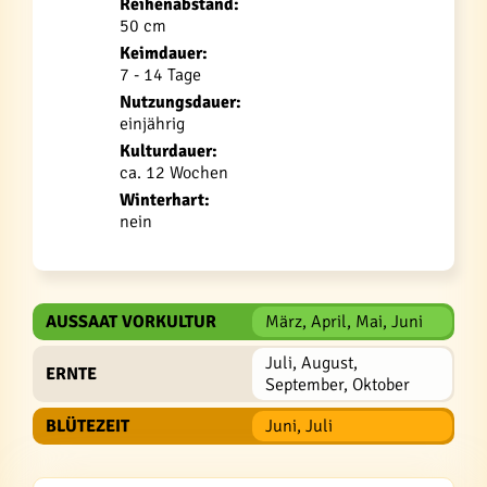
Reihenabstand:
50 cm
Keimdauer:
7 - 14 Tage
Nutzungsdauer:
einjährig
Kulturdauer:
ca. 12 Wochen
Winterhart:
nein
AUSSAAT VORKULTUR
März, April, Mai, Juni
Juli, August,
ERNTE
September, Oktober
BLÜTEZEIT
Juni, Juli