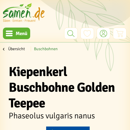
Menü
Übersicht
Buschbohnen
Kiepenkerl
Buschbohne Golden
Teepee
Phaseolus vulgaris nanus