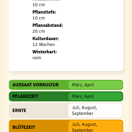
10 cm
Pflanztiefe:
10 cm
Pflanzabstand:
20 cm
Kulturdauer:
12 Wochen
Winterhart:
nein
AUSSAAT VORKULTUR
März, April
PFLANZZEIT
März, April
Juli, August,
ERNTE
September
Juli, August,
BLÜTEZEIT
September