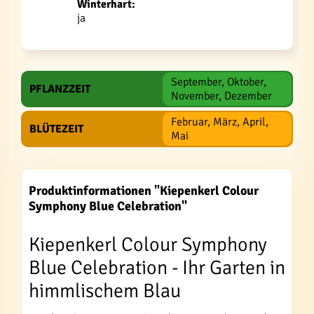
Winterhart:
ja
September, Oktober,
PFLANZZEIT
November, Dezember
Februar, März, April,
BLÜTEZEIT
Mai
Produktinformationen "Kiepenkerl Colour
Symphony Blue Celebration"
Kiepenkerl Colour Symphony
Blue Celebration - Ihr Garten in
himmlischem Blau