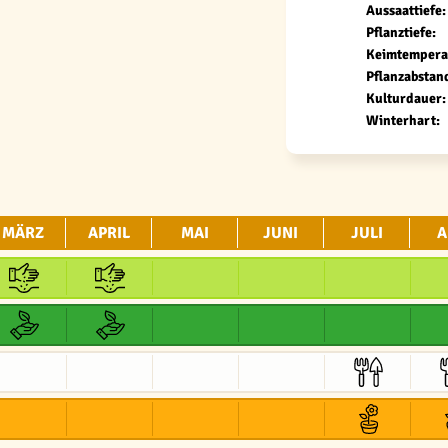
Aussaattiefe:
Pflanztiefe:
Keimtempera
Pflanzabstan
Kulturdauer:
Winterhart:
MÄRZ
APRIL
MAI
JUNI
JULI
A