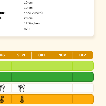
10 cm
10 cm
tur:
15°C-20°C °C
d:
20 cm
12 Wochen
nein
UG
SEPT
OKT
NOV
DEZ