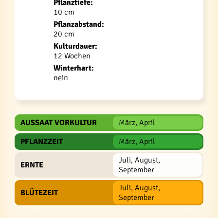
Pflanztiefe:
10 cm
Pflanzabstand:
20 cm
Kulturdauer:
12 Wochen
Winterhart:
nein
AUSSAAT VORKULTUR
März, April
PFLANZZEIT
März, April
Juli, August,
ERNTE
September
Juli, August,
BLÜTEZEIT
September