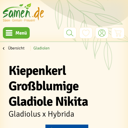
Menü
Übersicht
Gladiolen
Kiepenkerl
Großblumige
Gladiole Nikita
Gladiolus x Hybrida