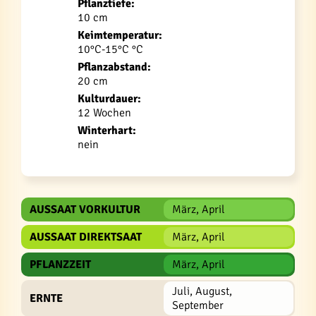
Pflanztiefe:
10 cm
Keimtemperatur:
10°C-15°C °C
Pflanzabstand:
20 cm
Kulturdauer:
12 Wochen
Winterhart:
nein
AUSSAAT VORKULTUR
März, April
AUSSAAT DIREKTSAAT
März, April
PFLANZZEIT
März, April
Juli, August,
ERNTE
September