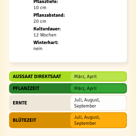
Pflanztiefe:
10 cm
Pflanzabstand:
20 cm
Kulturdauer:
12 Wochen
Winterhart:
nein
AUSSAAT DIREKTSAAT
März, April
PFLANZZEIT
März, April
Juli, August,
ERNTE
September
Juli, August,
BLÜTEZEIT
September