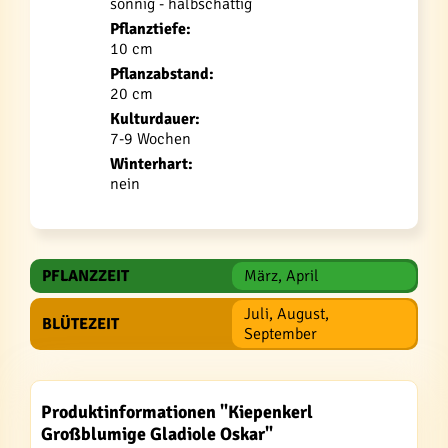
sonnig - halbschattig
Pflanztiefe:
10 cm
Pflanzabstand:
20 cm
Kulturdauer:
7-9 Wochen
Winterhart:
nein
PFLANZZEIT
März, April
Juli, August,
BLÜTEZEIT
September
Produktinformationen "Kiepenkerl
Großblumige Gladiole Oskar"