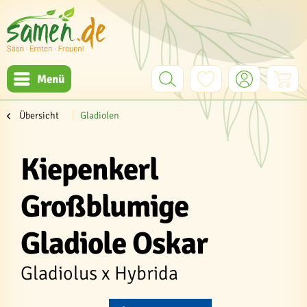
Menü
Übersicht
Gladiolen
Kiepenkerl
Großblumige
Gladiole Oskar
Gladiolus x Hybrida