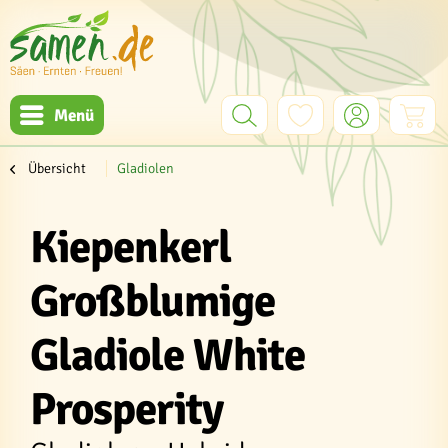
Menü
Übersicht
Gladiolen
Kiepenkerl
Großblumige
Gladiole White
Prosperity