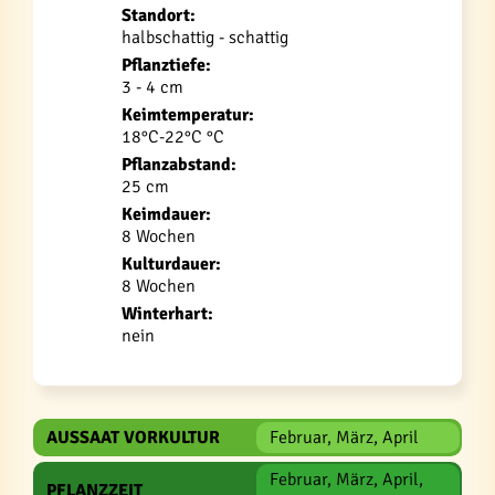
Standort:
halbschattig - schattig
Pflanztiefe:
3 - 4 cm
Keimtemperatur:
18°C-22°C °C
Pflanzabstand:
25 cm
Keimdauer:
8 Wochen
Kulturdauer:
8 Wochen
Winterhart:
nein
AUSSAAT VORKULTUR
Februar, März, April
Februar, März, April,
PFLANZZEIT