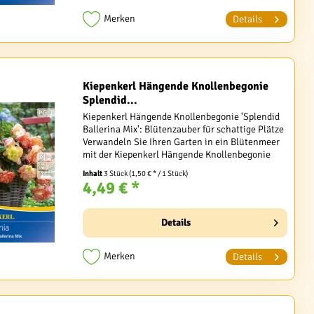
Merken
Details
Kiepenkerl Hängende Knollenbegonie
Splendid...
Kiepenkerl Hängende Knollenbegonie 'Splendid
Ballerina Mix': Blütenzauber für schattige Plätze
Verwandeln Sie Ihren Garten in ein Blütenmeer
mit der Kiepenkerl Hängende Knollenbegonie
'Splendid Ballerina Mix' (Begonia x
Inhalt
3 Stück
(1,50 € * / 1 Stück)
Tuberhybrida)....
4,49 € *
Details
Merken
Details