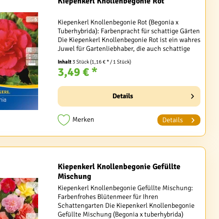
Kiepenkerl Knollenbegonie Rot
Kiepenkerl Knollenbegonie Rot (Begonia x
Tuberhybrida): Farbenpracht für schattige Gärten
Die Kiepenkerl Knollenbegonie Rot ist ein wahres
Juwel für Gartenliebhaber, die auch schattige
Bereiche in blühende Oasen verwandeln
Inhalt
3 Stück
(1,16 € * / 1 Stück)
möchten. Mit...
3,49 € *
Details
Merken
Details
Kiepenkerl Knollenbegonie Gefüllte
Mischung
Kiepenkerl Knollenbegonie Gefüllte Mischung:
Farbenfrohes Blütenmeer für Ihren
Schattengarten Die Kiepenkerl Knollenbegonie
Gefüllte Mischung (Begonia x tuberhybrida)