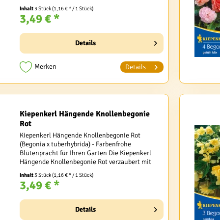
leuchtendem Gelb. Diese rosenähnlichen Blüten
Inhalt
3 Stück
(1,16 € * / 1 Stück)
sind...
3,49 € *
Details
Merken
Details
Kiepenkerl Hängende Knollenbegonie
Rot
Kiepenkerl Hängende Knollenbegonie Rot
(Begonia x tuberhybrida) - Farbenfrohe
Blütenpracht für Ihren Garten Die Kiepenkerl
Hängende Knollenbegonie Rot verzaubert mit
ihren üppigen, glockenförmigen Blüten in
Inhalt
3 Stück
(1,16 € * / 1 Stück)
leuchtendem Rot. Diese Begonia...
3,49 € *
Details