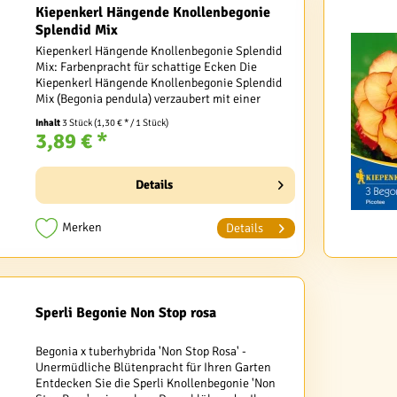
Kiepenkerl Hängende Knollenbegonie
Splendid Mix
Kiepenkerl Hängende Knollenbegonie Splendid
Mix: Farbenpracht für schattige Ecken Die
Kiepenkerl Hängende Knollenbegonie Splendid
Mix (Begonia pendula) verzaubert mit einer
atemberaubenden Vielfalt an Pastelltönen. Diese
Inhalt
3 Stück
(1,30 € * / 1 Stück)
prachtvolle...
3,89 € *
Details
Merken
Details
Sperli Begonie Non Stop rosa
Begonia x tuberhybrida 'Non Stop Rosa' -
Unermüdliche Blütenpracht für Ihren Garten
Entdecken Sie die Sperli Knollenbegonie 'Non