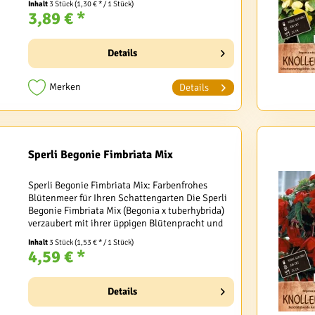
Inhalt
3 Stück
(1,30 € * / 1 Stück)
möchten. Mit...
3,89 € *
Details
Merken
Details
Sperli Begonie Fimbriata Mix
Sperli Begonie Fimbriata Mix: Farbenfrohes
Blütenmeer für Ihren Schattengarten Die Sperli
Begonie Fimbriata Mix (Begonia x tuberhybrida)
verzaubert mit ihrer üppigen Blütenpracht und
ist die perfekte Wahl für Gartenliebhaber, die
Inhalt
3 Stück
(1,53 € * / 1 Stück)
auch...
4,59 € *
Details