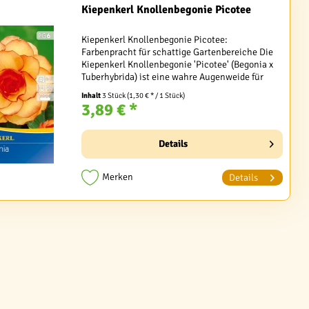
Kiepenkerl Knollenbegonie Picotee
Kiepenkerl Knollenbegonie Picotee:
Farbenpracht für schattige Gartenbereiche Die
Kiepenkerl Knollenbegonie 'Picotee' (Begonia x
Tuberhybrida) ist eine wahre Augenweide für
Ihren Garten. Mit ihren atemberaubenden Blüten
Inhalt
3 Stück
(1,30 € * / 1 Stück)
in warmen Orange-...
3,89 € *
Details
Merken
Details