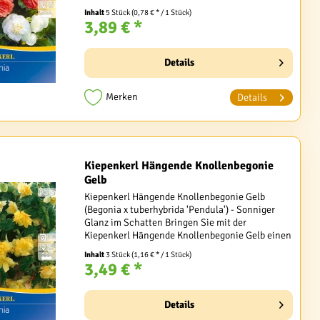
verzaubert mit ihrer Vielfalt an leuchtenden
Inhalt
5 Stück
(0,78 € * / 1 Stück)
Farben und üppigen,...
3,89 € *
Details
Merken
Details
Kiepenkerl Hängende Knollenbegonie
Gelb
Kiepenkerl Hängende Knollenbegonie Gelb
(Begonia x tuberhybrida 'Pendula') - Sonniger
Glanz im Schatten Bringen Sie mit der
Kiepenkerl Hängende Knollenbegonie Gelb einen
Hauch von Sonnenschein in Ihre schattigen
Inhalt
3 Stück
(1,16 € * / 1 Stück)
Gartenecken. Diese...
3,49 € *
Details