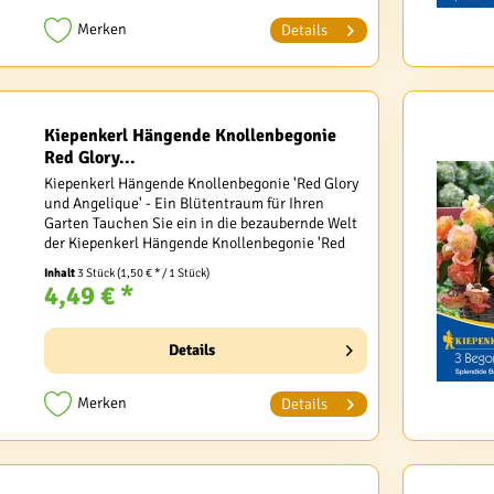
Merken
Details
Kiepenkerl Hängende Knollenbegonie
Red Glory...
Kiepenkerl Hängende Knollenbegonie 'Red Glory
und Angelique' - Ein Blütentraum für Ihren
Garten Tauchen Sie ein in die bezaubernde Welt
der Kiepenkerl Hängende Knollenbegonie 'Red
Glory und Angelique' (Begonia x tuberhybrida).
Inhalt
3 Stück
(1,50 € * / 1 Stück)
Diese...
4,49 € *
Details
Merken
Details