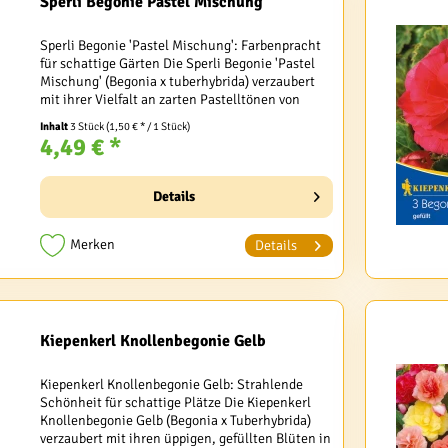
Sperli Begonie Pastel Mischung
Sperli Begonie 'Pastel Mischung': Farbenpracht
für schattige Gärten Die Sperli Begonie 'Pastel
Mischung' (Begonia x tuberhybrida) verzaubert
mit ihrer Vielfalt an zarten Pastelltönen von
Weiß über Gelb bis hin zu Apricot. Diese...
Inhalt
3 Stück
(1,50 € * / 1 Stück)
4,49 € *
Details
Merken
Details
Kiepenkerl Knollenbegonie Gelb
Kiepenkerl Knollenbegonie Gelb: Strahlende
Schönheit für schattige Plätze Die Kiepenkerl
Knollenbegonie Gelb (Begonia x Tuberhybrida)
verzaubert mit ihren üppigen, gefüllten Blüten in