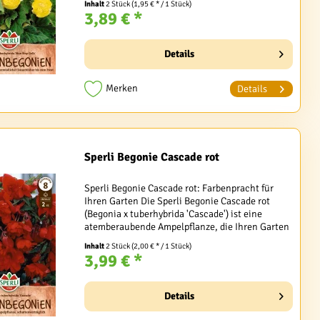
Inhalt
2 Stück
(1,95 € * / 1 Stück)
3,89 € *
Details
Merken
Details
Sperli Begonie Cascade rot
Sperli Begonie Cascade rot: Farbenpracht für
Ihren Garten Die Sperli Begonie Cascade rot
(Begonia x tuberhybrida 'Cascade') ist eine
atemberaubende Ampelpflanze, die Ihren Garten
in ein Blütenmeer verwandelt. Mit ihren
Inhalt
2 Stück
(2,00 € * / 1 Stück)
üppigen, gefüllten...
3,99 € *
Details