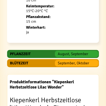
10 cm
Keimtemperatur:
15°C-20°C °C
Pflanzabstand:
15 cm
Winterhart:
ja
PFLANZZEIT
August, September
BLÜTEZEIT
September, Oktober
Produktinformationen "Kiepenkerl
Herbstzeitlose Lilac Wonder"
Kiepenkerl Herbstzeitlose