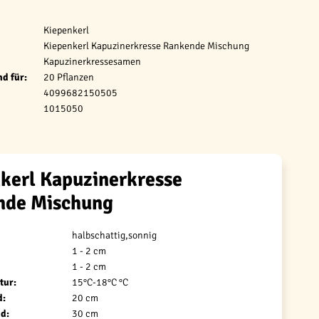
Kiepenkerl
Kiepenkerl Kapuzinerkresse Rankende Mischung
Kapuzinerkressesamen
d für:
20 Pflanzen
4099682150505
1015050
kerl Kapuzinerkresse
nde Mischung
halbschattig,sonnig
1 - 2 cm
1 - 2 cm
tur:
15°C-18°C °C
d:
20 cm
d:
30 cm