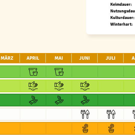
Keimdauer:
Nutzungsdau
Kulturdauer:
Winterhart:
MÄRZ
APRIL
MAI
JUNI
JULI
A