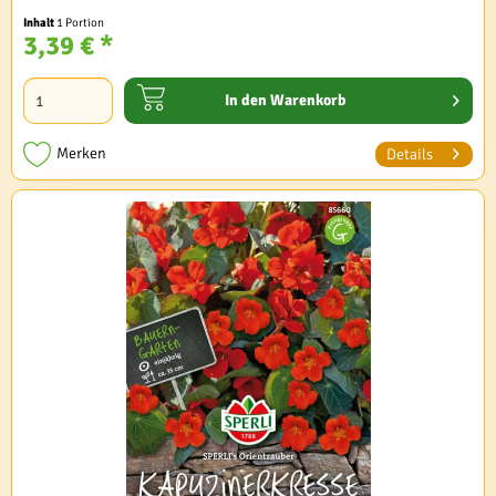
Inhalt
1 Portion
3,39 € *
In den
Warenkorb
Merken
Details