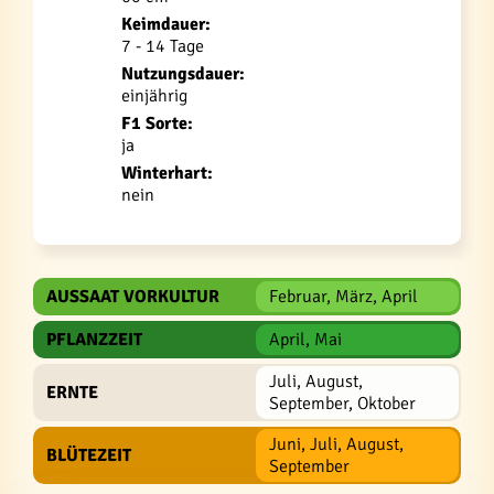
Keimdauer:
7 - 14 Tage
Nutzungsdauer:
einjährig
F1 Sorte:
ja
Winterhart:
nein
AUSSAAT VORKULTUR
Februar, März, April
PFLANZZEIT
April, Mai
Juli, August,
ERNTE
September, Oktober
Juni, Juli, August,
BLÜTEZEIT
September