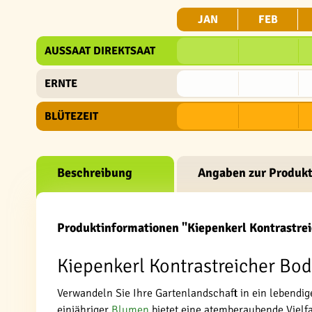
JAN
FEB
AUSSAAT DIREKTSAAT
ERNTE
BLÜTEZEIT
Beschreibung
Angaben zur Produkt
Produktinformationen "Kiepenkerl Kontrastrei
Kiepenkerl Kontrastreicher Bod
Verwandeln Sie Ihre Gartenlandschaft in ein lebendi
einjähriger
Blumen
bietet eine atemberaubende Vielf