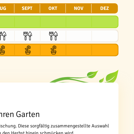
UG
SEPT
OKT
NOV
DEZ
Ihren Garten
Mischung. Diese sorgfältig zusammengestellte Auswahl
n den Herbst hinein schmücken wird.