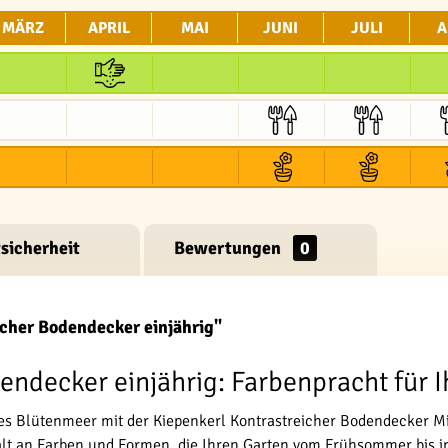
MÄRZ
APRIL
MAI
JUNI
JULI
A
sicherheit
Bewertungen
0
cher Bodendecker einjährig"
endecker einjährig: Farbenpracht für 
ges Blütenmeer mit der Kiepenkerl Kontrastreicher Bodendecker 
alt an Farben und Formen, die Ihren Garten vom Frühsommer bis i