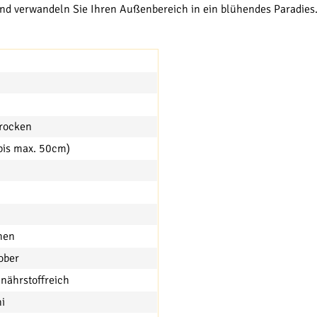
nd verwandeln Sie Ihren Außenbereich in ein blühendes Paradies. G
trocken
(bis max. 50cm)
C
hen
ober
nährstoffreich
ni