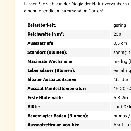
Lassen Sie sich von der Magie der Natur verzaubern u
einem lebendigen, summendem Garten!
Belastbarkeit:
gering
Reichweite in m²:
250
Aussaattiefe:
0,5 cm
Standort (Blumen):
sonnig, 
Maximale Wuchshöhe:
niedrig 
Lebensdauer (Blumen):
einjährig
Idealer Ausaatzeitraum:
Mai-Juni
Aussaat Mindesttemperatur:
15-20 °
Erste Blüte nach:
6-8 Woc
Blüte:
Juni-Okt
Bevorzugter Boden (Blumen):
humos / 
Aussaatzeitraum von-bis:
April-Ju