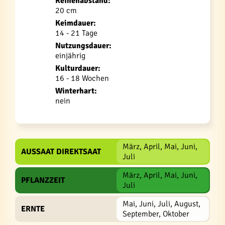
Reihenabstand:
20 cm
Keimdauer:
14 - 21 Tage
Nutzungsdauer:
einjährig
Kulturdauer:
16 - 18 Wochen
Winterhart:
nein
März, April, Mai, Juni,
AUSSAAT DIREKTSAAT
Juli
März, April, Mai, Juni,
PFLANZZEIT
Juli
Mai, Juni, Juli, August,
ERNTE
September, Oktober