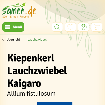
Menü
Übersicht
Lauchzwiebel
Kiepenkerl
Lauchzwiebel
Kaigaro
Allium fistulosum