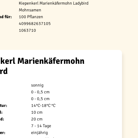
Kiepenkerl Marienkäfermohn Ladybird
Mohnsamen
d für:
100 Pflanzen
4099682637105
1063710
nkerl Marienkäfermohn
rd
sonnig
0 - 0,5 cm
0 - 0,5 cm
tur:
14°C-18°C °C
d:
10 cm
d:
20 cm
7 - 14 Tage
er:
einjährig