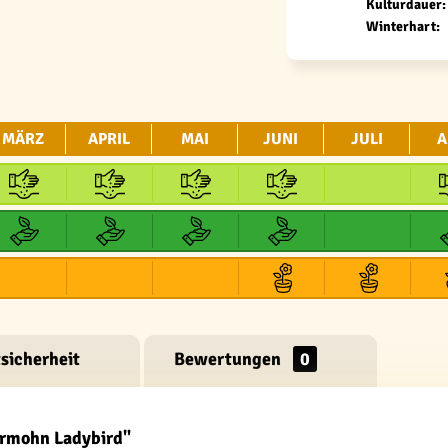
Kulturdauer:
Winterhart:
MÄRZ
APRIL
MAI
JUNI
JULI
A
sicherheit
Bewertungen
0
ermohn Ladybird"