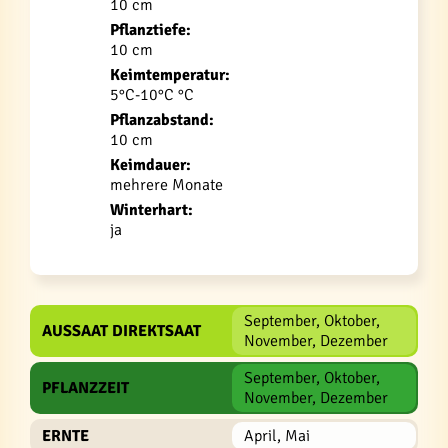
10 cm
Pflanztiefe:
10 cm
Keimtemperatur:
5°C-10°C °C
Pflanzabstand:
10 cm
Keimdauer:
mehrere Monate
Winterhart:
ja
September, Oktober,
AUSSAAT DIREKTSAAT
November, Dezember
September, Oktober,
PFLANZZEIT
November, Dezember
ERNTE
April, Mai