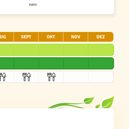
nein
UG
SEPT
OKT
NOV
DEZ