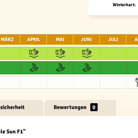
Winterhart:
MÄRZ
APRIL
MAI
JUNI
JULI
A
sicherheit
Bewertungen
0
le Sun F1"