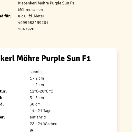
Kiepenkerl Möhre Purple Sun F1
Möhrensamen
d für:
8-10 lfd. Meter
4099682439204
1043920
kerl Möhre Purple Sun F1
sonnig
1 - 2 cm
1 - 2 cm
tur:
12°C-20°C °C
d:
3 - 5 cm
d:
30 cm
14 - 21 Tage
er:
einjährig
22 - 24 Wochen
ja