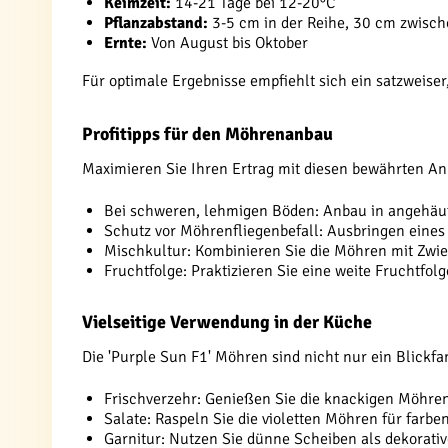
Keimzeit:
14-21 Tage bei 12-20°C
Pflanzabstand:
3-5 cm in der Reihe, 30 cm zwisc
Ernte:
Von August bis Oktober
Für optimale Ergebnisse empfiehlt sich ein satzweiser
Profitipps für den Möhrenanbau
Maximieren Sie Ihren Ertrag mit diesen bewährten 
Bei schweren, lehmigen Böden: Anbau in angehä
Schutz vor Möhrenfliegenbefall: Ausbringen eines
Mischkultur: Kombinieren Sie die Möhren mit Zwie
Fruchtfolge: Praktizieren Sie eine weite Fruchtfol
Vielseitige Verwendung in der Küche
Die 'Purple Sun F1' Möhren sind nicht nur ein Blickfan
Frischverzehr: Genießen Sie die knackigen Möhre
Salate: Raspeln Sie die violetten Möhren für farb
Garnitur: Nutzen Sie dünne Scheiben als dekorativ