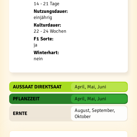
14 - 21 Tage
Nutzungsdauer:
einjährig
Kulturdauer:
22 - 24 Wochen
F1 Sorte:
ja
Winterhart:
nein
AUSSAAT DIREKTSAAT
April, Mai, Juni
PFLANZZEIT
April, Mai, Juni
August, September,
ERNTE
Oktober