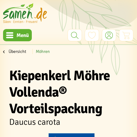
Menü
Übersicht
Möhren
Kiepenkerl Möhre
Vollenda®
Vorteilspackung
Daucus carota