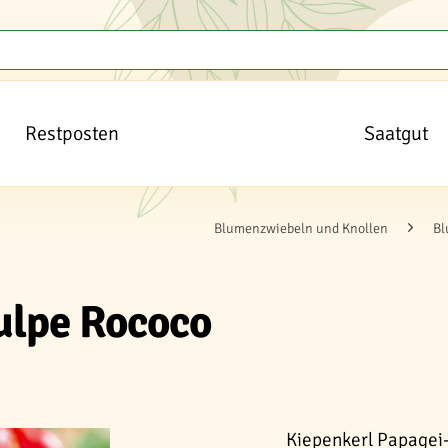
Restposten
Saatgut
Blumenzwiebeln und Knollen
Bl
ulpe Rococo
Kiepenkerl Papagei-T