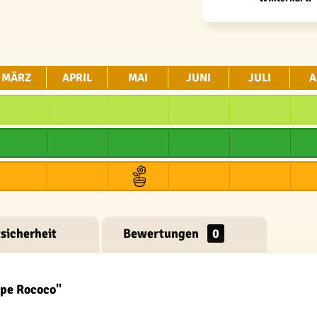
MÄRZ
APRIL
MAI
JUNI
JULI
A
sicherheit
Bewertungen
0
lpe Rococo"