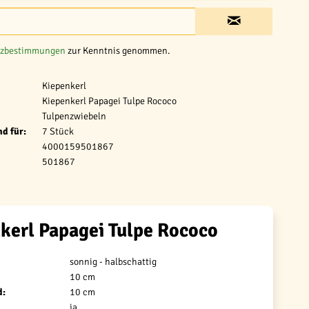
tzbestimmungen
zur Kenntnis genommen.
Kiepenkerl
Kiepenkerl Papagei Tulpe Rococo
Tulpenzwiebeln
d für:
7 Stück
4000159501867
501867
kerl Papagei Tulpe Rococo
sonnig - halbschattig
10 cm
d:
10 cm
ja