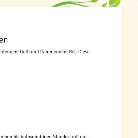
ten
leuchtendem Gelb und flammendem Rot. Diese
nigen bis halbschattigen Standort mit gut