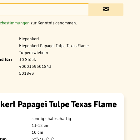
tzbestimmungen
zur Kenntnis genommen.
Kiepenkerl
Kiepenkerl Papagei Tulpe Texas Flame
Tulpenzwiebeln
d für:
10 Stück
4000159501843
501843
kerl Papagei Tulpe Texas Flame
sonnig - halbschattig
11-12 cm
10 cm
tur:
5°C-10°C °C