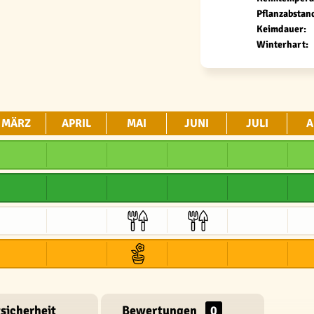
Pflanzabstan
Keimdauer:
Winterhart:
MÄRZ
APRIL
MAI
JUNI
JULI
A
sicherheit
Bewertungen
0