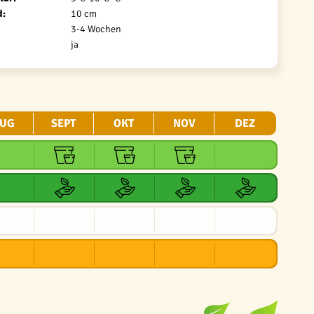
d:
10 cm
3-4 Wochen
ja
UG
SEPT
OKT
NOV
DEZ