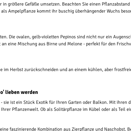
er in größere Gefäße umsetzen. Beachten Sie einen Pflanzabstand
er als Ampelpflanze kommt ihr buschig überhängender Wuchs beson
rnten. Die ovalen, gelb-violetten Pepinos sind nicht nur ein Auge
 an eine Mischung aus Birne und Melone - perfekt für den Frischve
e im Herbst zurückschneiden und an einem kühlen, aber frostfrei
o' lieben werden
- sie ist ein Stück Exotik für Ihren Garten oder Balkon. Mit ihren
hrer Pflanzenwelt. Ob als Solitärpflanze im Kübel oder als Teil e
eine faszinierende Kombination aus Zierpflanze und Naschobst. Bes