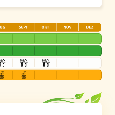
UG
SEPT
OKT
NOV
DEZ