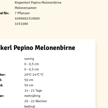
Kiepenkerl Pepino Melonenbirne
Melonensamen
d für:
7 Pflanzen
4099682310800
1031080
kerl Pepino Melonenbirne
sonnig
0 - 0,5 cm
0 - 0,5 cm
tur:
20°C-24°C °C
d:
50 cm
d:
50 cm
14 - 21 Tage
er:
mehrjährig
20 - 22 Wochen
bedingt