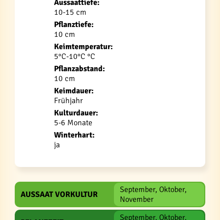
Aussaattiefe:
10-15 cm
Pflanztiefe:
10 cm
Keimtemperatur:
5°C-10°C °C
Pflanzabstand:
10 cm
Keimdauer:
Frühjahr
Kulturdauer:
5-6 Monate
Winterhart:
ja
September, Oktober,
AUSSAAT VORKULTUR
November
September, Oktober,