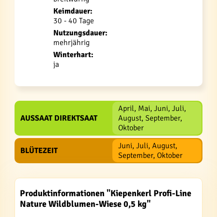
Keimdauer:
30 - 40 Tage
Nutzungsdauer:
mehrjährig
Winterhart:
ja
April, Mai, Juni, Juli,
AUSSAAT DIREKTSAAT
August, September,
Oktober
Juni, Juli, August,
BLÜTEZEIT
September, Oktober
Produktinformationen "Kiepenkerl Profi-Line
Nature Wildblumen-Wiese 0,5 kg"