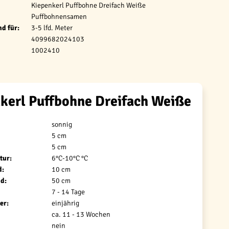
Kiepenkerl Puffbohne Dreifach Weiße
Puffbohnensamen
d für:
3-5 lfd. Meter
4099682024103
1002410
kerl Puffbohne Dreifach Weiße
sonnig
5 cm
5 cm
tur:
6°C-10°C °C
d:
10 cm
d:
50 cm
7 - 14 Tage
er:
einjährig
ca. 11 - 13 Wochen
nein