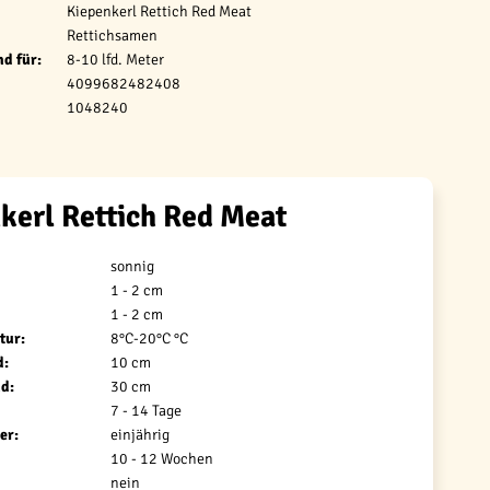
Kiepenkerl Rettich Red Meat
Rettichsamen
d für:
8-10 lfd. Meter
4099682482408
1048240
kerl Rettich Red Meat
sonnig
1 - 2 cm
1 - 2 cm
tur:
8°C-20°C °C
d:
10 cm
d:
30 cm
7 - 14 Tage
er:
einjährig
10 - 12 Wochen
nein