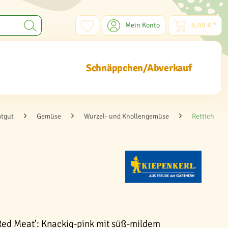
Mein Konto
0,00 € *
Schnäppchen/Abverkauf
atgut
Gemüse
Wurzel- und Knollengemüse
Rettich
'Red Meat': Knackig-pink mit süß-mildem