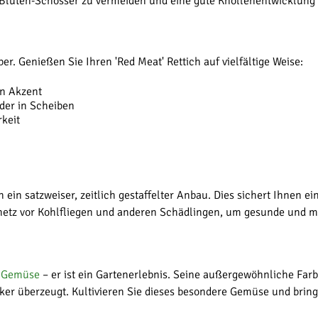
Blüten-Schosser zu vermeiden und eine gute Knollenentwicklung 
r. Genießen Sie Ihren 'Red Meat' Rettich auf vielfältige Weise:
en Akzent
der in Scheiben
rkeit
 ein satzweiser, zeitlich gestaffelter Anbau. Dies sichert Ihnen 
etz vor Kohlfliegen und anderen Schädlingen, um gesunde und ma
n
Gemüse
– er ist ein Gartenerlebnis. Seine außergewöhnliche Far
ker überzeugt. Kultivieren Sie dieses besondere Gemüse und bring