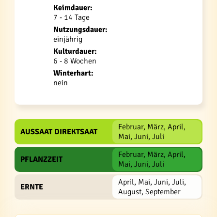
Keimdauer:
7 - 14 Tage
Nutzungsdauer:
einjährig
Kulturdauer:
6 - 8 Wochen
Winterhart:
nein
Februar, März, April,
AUSSAAT DIREKTSAAT
Mai, Juni, Juli
Februar, März, April,
PFLANZZEIT
Mai, Juni, Juli
April, Mai, Juni, Juli,
ERNTE
August, September