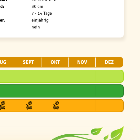
d:
30 cm
7 - 14 Tage
er:
einjährig
nein
UG
SEPT
OKT
NOV
DEZ