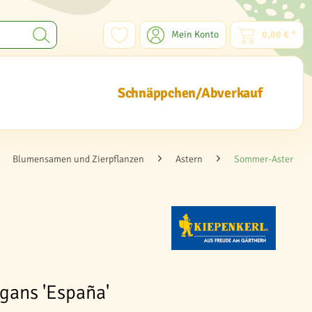
Mein Konto
0,00 € *
Schnäppchen/Abverkauf
Blumensamen und Zierpflanzen
Astern
Sommer-Aster
egans 'España'