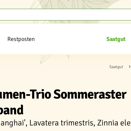
Restposten
Saatgut
Saatgut
lumen-Trio Sommeraster
tband
anghai', Lavatera trimestris, Zinnia el