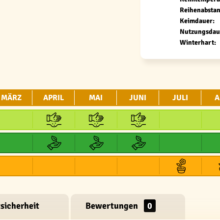
Reihenabstan
Keimdauer:
Nutzungsdau
Winterhart:
MÄRZ
APRIL
MAI
JUNI
JULI
A
sicherheit
Bewertungen
0