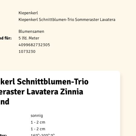
Kiepenkerl
Kiepenkerl Schnittblumen-Trio Sommeraster Lavatera
Blumensamen
d für:
5 lfd. Meter
4099682732305
1073230
kerl Schnittblumen-Trio
aster Lavatera Zinnia
and
sonnig
1 - 2 cm
1 - 2 cm
tur:
16°C-20°C °C