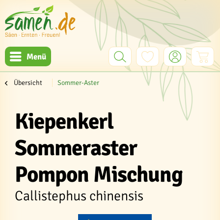
Menü
Übersicht
Sommer-Aster
Kiepenkerl
Sommeraster
Pompon Mischung
Callistephus chinensis