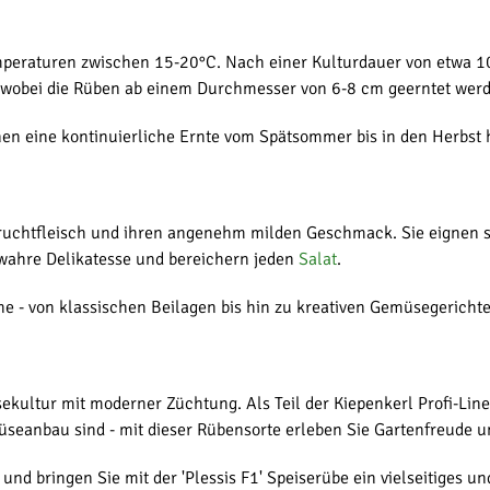
mperaturen zwischen 15-20°C. Nach einer Kulturdauer von etwa 1
r, wobei die Rüben ab einem Durchmesser von 6-8 cm geerntet wer
nen eine kontinuierliche Ernte vom Spätsommer bis in den Herbst 
 Fruchtfleisch und ihren angenehm milden Geschmack. Sie eignen
 wahre Delikatesse und bereichern jeden
Salat
.
che - von klassischen Beilagen bis hin zu kreativen Gemüsegericht
sekultur mit moderner Züchtung. Als Teil der Kiepenkerl Profi-Line 
seanbau sind - mit dieser Rübensorte erleben Sie Gartenfreude u
und bringen Sie mit der 'Plessis F1' Speiserübe ein vielseitiges 