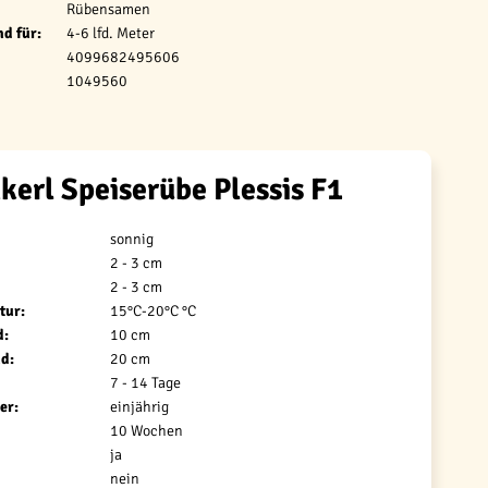
Rübensamen
d für:
4-6 lfd. Meter
4099682495606
1049560
kerl Speiserübe Plessis F1
sonnig
2 - 3 cm
2 - 3 cm
tur:
15°C-20°C °C
d:
10 cm
d:
20 cm
7 - 14 Tage
er:
einjährig
10 Wochen
ja
nein