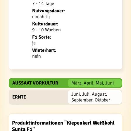
7 - 14 Tage
Nutzungsdauer:
einjährig
Kulturdauer:
9 - 10 Wochen
F1 Sorte:
ja
Winterhart:
nein
AUSSAAT VORKULTUR
März, April, Mai, Juni
Juni, Juli, August,
ERNTE
September, Oktober
Produktinformationen "Kiepenkerl Weißkohl
Sunta F1"