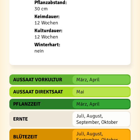
Pflanzabstand:
30 cm
Keimdauer:
12 Wochen
Kulturdauer:
12 Wochen
Winterhart:
nein
AUSSAAT VORKULTUR
März, April
AUSSAAT DIREKTSAAT
Mai
PFLANZZEIT
März, April
Juli, August,
ERNTE
September, Oktober
Juli, August,
BLÜTEZEIT