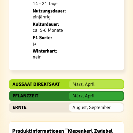
14 - 21 Tage
Nutzungsdauer:
einjährig
Kulturdauer:
ca. 5-6 Monate
F1 Sorte:
ja
Winterhart:
nein
AUSSAAT DIREKTSAAT
März, April
PFLANZZEIT
März, April
ERNTE
August, September
Produktinformationen "Kiepenkerl Zwiebel