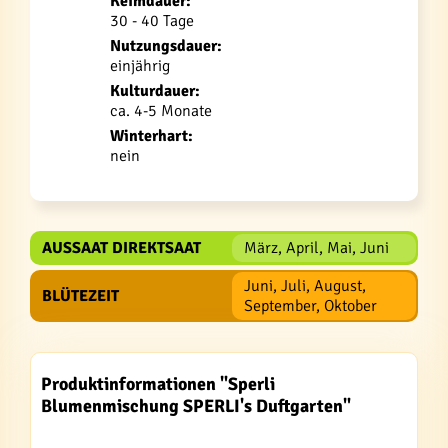
Keimdauer:
30 - 40 Tage
Nutzungsdauer:
einjährig
Kulturdauer:
ca. 4-5 Monate
Winterhart:
nein
AUSSAAT DIREKTSAAT
März, April, Mai, Juni
Juni, Juli, August,
BLÜTEZEIT
September, Oktober
Produktinformationen "Sperli
Blumenmischung SPERLI's Duftgarten"