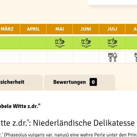
MÄRZ
APRIL
MAI
JUNI
JULI
A
sicherheit
Bewertungen
0
ele Witte z.dr."
e z.dr.': Niederländische Delikatesse 
' (Phaseolus vulgaris var. nanus) eine wahre Perle unter den Prin