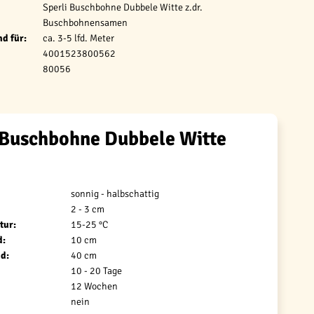
Sperli Buschbohne Dubbele Witte z.dr.
Buschbohnensamen
d für:
ca. 3-5 lfd. Meter
4001523800562
80056
 Buschbohne Dubbele Witte
sonnig - halbschattig
2 - 3 cm
tur:
15-25 °C
d:
10 cm
d:
40 cm
10 - 20 Tage
12 Wochen
nein