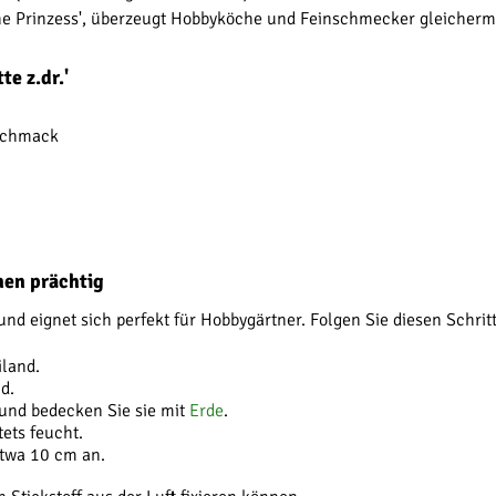
che Prinzess', überzeugt Hobbyköche und Feinschmecker gleicher
e z.dr.'
eschmack
nen prächtig
n und eignet sich perfekt für Hobbygärtner. Folgen Sie diesen Schrit
iland.
d.
und bedecken Sie sie mit
Erde
.
ets feucht.
etwa 10 cm an.