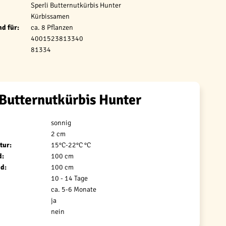
Sperli Butternutkürbis Hunter
Kürbissamen
d für:
ca. 8 Pflanzen
4001523813340
81334
 Butternutkürbis Hunter
sonnig
2 cm
tur:
15°C-22°C °C
d:
100 cm
d:
100 cm
10 - 14 Tage
ca. 5-6 Monate
ja
nein