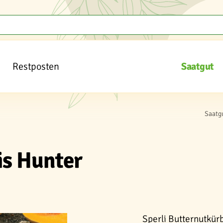
Restposten
Saatgut
Saatg
is Hunter
Sperli Butternutkürb