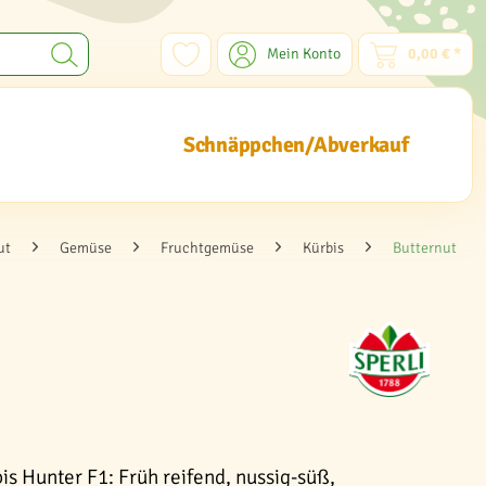
Mein Konto
0,00 € *
Schnäppchen/Abverkauf
ut
Gemüse
Fruchtgemüse
Kürbis
Butternut
is Hunter F1: Früh reifend, nussig-süß,