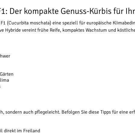
F1: Der kompakte Genuss-Kürbis für Ih
 F1 (Cucurbita moschata) eine speziell für europäische Klimabedi
ve Hybride vereint frühe Reife, kompaktes Wachstum und köstlic
chwer
 Gärten
Klima
s
h, sondern auch pflegeleicht. Befolgen Sie diese Tipps für eine er
l direkt im Freiland