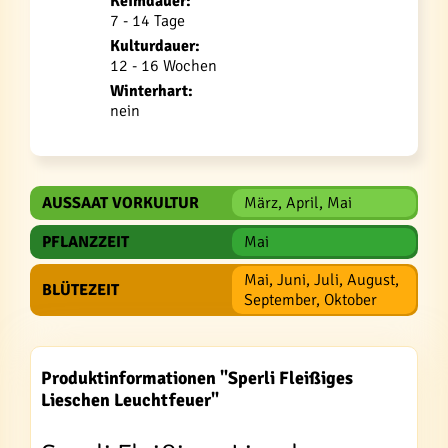
Keimdauer:
7 - 14 Tage
Kulturdauer:
12 - 16 Wochen
Winterhart:
nein
AUSSAAT VORKULTUR
März, April, Mai
PFLANZZEIT
Mai
Mai, Juni, Juli, August,
BLÜTEZEIT
September, Oktober
Produktinformationen "Sperli Fleißiges
Lieschen Leuchtfeuer"