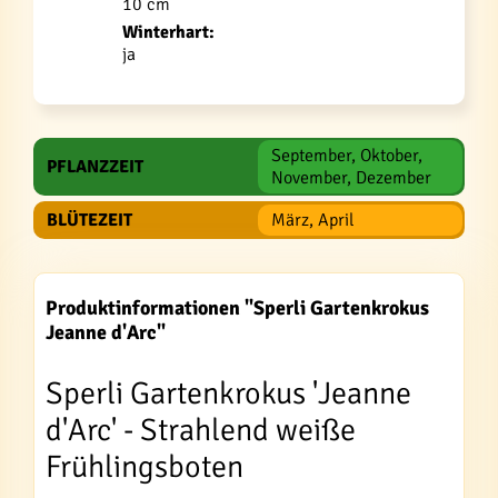
10 cm
Winterhart:
ja
September, Oktober,
PFLANZZEIT
November, Dezember
BLÜTEZEIT
März, April
Produktinformationen "Sperli Gartenkrokus
Jeanne d'Arc"
Sperli Gartenkrokus 'Jeanne
d'Arc' - Strahlend weiße
Frühlingsboten