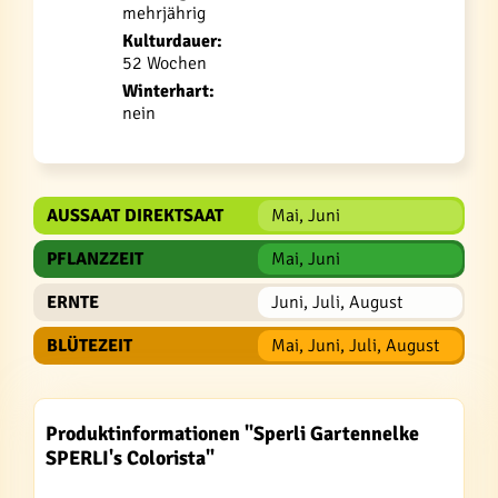
mehrjährig
Kulturdauer:
52 Wochen
Winterhart:
nein
AUSSAAT DIREKTSAAT
Mai, Juni
PFLANZZEIT
Mai, Juni
ERNTE
Juni, Juli, August
BLÜTEZEIT
Mai, Juni, Juli, August
Produktinformationen "Sperli Gartennelke
SPERLI's Colorista"