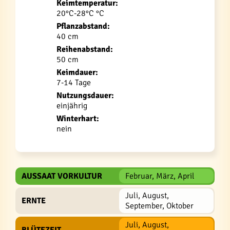
Keimtemperatur:
20°C-28°C °C
Pflanzabstand:
40 cm
Reihenabstand:
50 cm
Keimdauer:
7-14 Tage
Nutzungsdauer:
einjährig
Winterhart:
nein
AUSSAAT VORKULTUR
Februar, März, April
Juli, August,
ERNTE
September, Oktober
Juli, August,