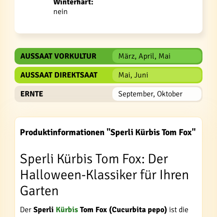
Winterhart:
nein
AUSSAAT VORKULTUR
März, April, Mai
AUSSAAT DIREKTSAAT
Mai, Juni
ERNTE
September, Oktober
Produktinformationen "Sperli Kürbis Tom Fox"
Sperli Kürbis Tom Fox: Der
Halloween-Klassiker für Ihren
Garten
Der
Sperli
Kürbis
Tom Fox (Cucurbita pepo)
ist die