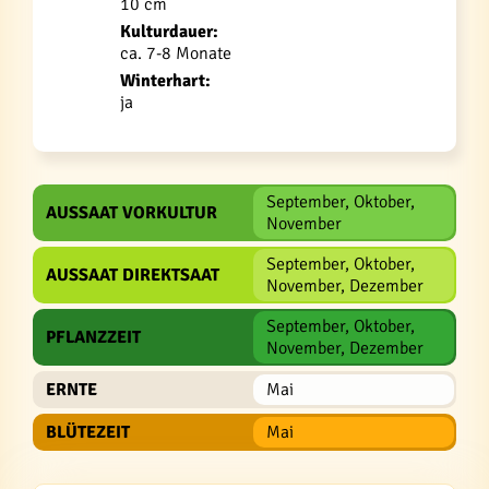
10 cm
Kulturdauer:
ca. 7-8 Monate
Winterhart:
ja
September, Oktober,
AUSSAAT VORKULTUR
November
September, Oktober,
AUSSAAT DIREKTSAAT
November, Dezember
September, Oktober,
PFLANZZEIT
November, Dezember
ERNTE
Mai
BLÜTEZEIT
Mai