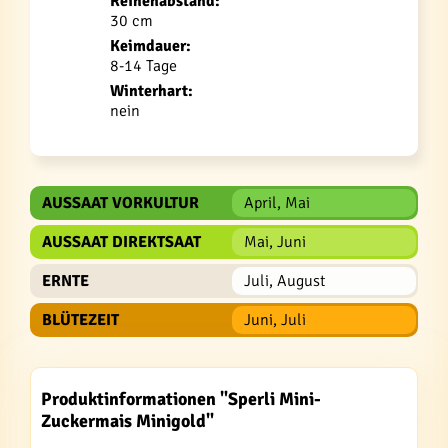
Reihenabstand:
30 cm
Keimdauer:
8-14 Tage
Winterhart:
nein
AUSSAAT VORKULTUR
April, Mai
AUSSAAT DIREKTSAAT
Mai, Juni
ERNTE
Juli, August
BLÜTEZEIT
Juni, Juli
Produktinformationen "Sperli Mini-
Zuckermais Minigold"